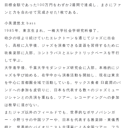
目標金額であった100万円をわずか2週間で達成し、まさにファ
ンと力を合わせて完成させた1枚である。
小美濃悠太 bass
1985年、東京生まれ。一橋大学社会学研究科修了。
幼少の頃より続けていたエレクトーンを通じてジャズに出会
う。高校に入学後、ジャズを演奏できる楽器を習得するために
吹奏楽部に入部。コントラバスとエレクトリックベースを平行
して学ぶ。
大学進学後、千葉大学モダンジャズ研究会に入部。本格的にジ
ャズを学び始める。在学中から演奏活動を開始し、現在は東京
を中心に首都圏全域で活動している。サックス奏者 臼庭潤のバ
ンドへの参加を皮切りに、日本を代表する数々のジャズミュー
ジシャンとの共演を重ねる。ツアー、レコーディングへの参加
は枚挙に遑がない。
またジャズ以外のフィールドでも、世界的なボサノバシンガ
ー・小野リサの中国ツアーや、日本を代表する雅楽師・東儀秀
樹と、世界的なバイオリニスト古澤巌による全国ツアー、フラ