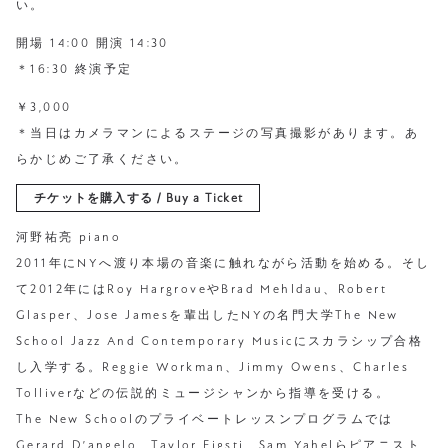
い。
開場 14:00 開演 14:30
＊16:30 終演予定
￥3,000
＊当日はカメラマンによるステージの写真撮影があります。あ
らかじめご了承ください。
チケットを購入する / Buy a Ticket
河野祐亮 piano
2011年にNYへ渡り本場の音楽に触れながら活動を始める。そし
て2012年にはRoy HargroveやBrad Mehldau、Robert
Glasper、Jose Jamesを輩出したNYの名門大学The New
School Jazz And Contemporary Musicにスカラシップ合格
し入学する。Reggie Workman、Jimmy Owens、Charles
Tolliverなどの伝説的ミュージシャンから指導を受ける。
The New Schoolのプライベートレッスンプログラムでは
Gerard D’angelo、Taylor Eigsti、Sam Yahelらピアニスト