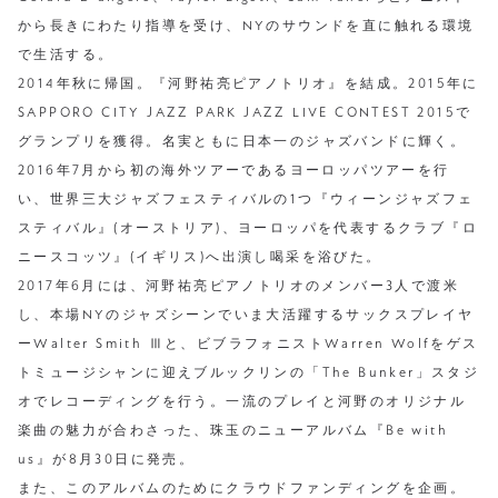
から長きにわたり指導を受け、NYのサウンドを直に触れる環境
で生活する。
2014年秋に帰国。『河野祐亮ピアノトリオ』を結成。2015年に
SAPPORO CITY JAZZ PARK JAZZ LIVE CONTEST 2015で
グランプリを獲得。名実ともに日本一のジャズバンドに輝く。
2016年7月から初の海外ツアーであるヨーロッパツアーを行
い、世界三大ジャズフェスティバルの1つ『ウィーンジャズフェ
スティバル』(オーストリア)、ヨーロッパを代表するクラブ『ロ
ニースコッツ』(イギリス)へ出演し喝采を浴びた。
2017年6月には、河野祐亮ピアノトリオのメンバー3人で渡米
し、本場NYのジャズシーンでいま大活躍するサックスプレイヤ
ーWalter Smith Ⅲと、ビブラフォニストWarren Wolfをゲス
トミュージシャンに迎えブルックリンの「The Bunker」スタジ
オでレコーディングを行う。一流のプレイと河野のオリジナル
楽曲の魅力が合わさった、珠玉のニューアルバム『Be with
us』が8月30日に発売。
また、このアルバムのためにクラウドファンディングを企画。