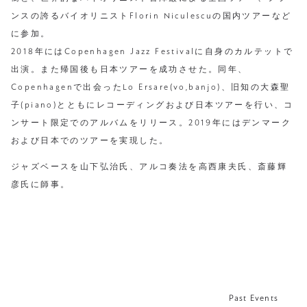
ンスの誇るバイオリニストFlorin Niculescuの国内ツアーなど
に参加。
2018年にはCopenhagen Jazz Festivalに自身のカルテットで
出演。また帰国後も日本ツアーを成功させた。同年、
Copenhagenで出会ったLo Ersare(vo,banjo)、旧知の大森聖
子(piano)とともにレコーディングおよび日本ツアーを行い、コ
ンサート限定でのアルバムをリリース。2019年にはデンマーク
および日本でのツアーを実現した。
ジャズベースを山下弘治氏、アルコ奏法を高西康夫氏、斎藤輝
彦氏に師事。
Past Events