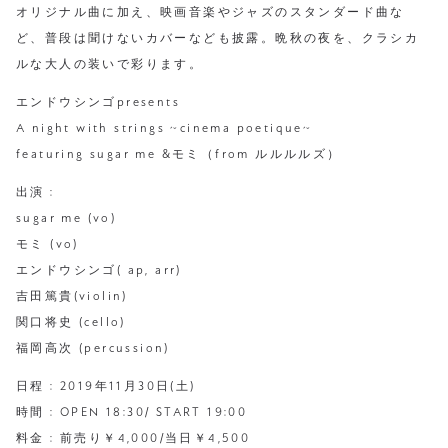
オリジナル曲に加え、映画音楽やジャズのスタンダード曲な
ど、普段は聞けないカバーなども披露。晩秋の夜を、クラシカ
ルな大人の装いで彩ります。
エンドウシンゴpresents
A night with strings ~cinema poetique~
featuring sugar me &モミ（from ルルルルズ）
出演 :
sugar me (vo)
モミ (vo)
エンドウシンゴ( ap, arr)
吉田篤貴(violin)
関口将史 (cello)
福岡高次 (percussion)
日程 : 2019年11月30日(土)
時間 : OPEN 18:30/ START 19:00
料金 : 前売り￥4,000/当日￥4,500