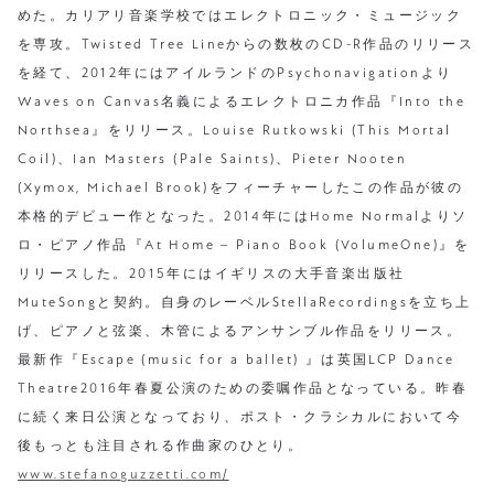
めた。カリアリ音楽学校ではエレクトロニック・ミュージック
を専攻。Twisted Tree Lineからの数枚のCD-R作品のリリース
を経て、2012年にはアイルランドのPsychonavigationより
Waves on Canvas名義によるエレクトロニカ作品『Into the
Northsea』をリリース。Louise Rutkowski (This Mortal
Coil)、Ian Masters (Pale Saints)、Pieter Nooten
(Xymox, Michael Brook)をフィーチャーしたこの作品が彼の
本格的デビュー作となった。2014年にはHome Normalよりソ
ロ・ピアノ作品『At Home – Piano Book (VolumeOne)』を
リリースした。2015年にはイギリスの大手音楽出版社
MuteSongと契約。自身のレーベルStellaRecordingsを立ち上
げ、ピアノと弦楽、木管によるアンサンブル作品をリリース。
最新作『Escape (music for a ballet) 』は英国LCP Dance
Theatre2016年春夏公演のための委嘱作品となっている。昨春
に続く来日公演となっており、ポスト・クラシカルにおいて今
後もっとも注目される作曲家のひとり。
www.stefanoguzzetti.com/