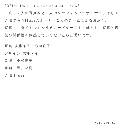
2021年［
Was it a car or a cat I saw?
］
に続く２人の写真家と１人のグラフィックデザイナー、そして
会場であるFlussのオーナー２人のチームによる展示会。
写真の「タイトル」を巡るカードゲームを主軸とし、写真と言
葉の関係性を体感していただけたらと思います。
写真 後藤洋平・祢津良子
デザイン 大坪メイ
音楽 小松陽子
企画 黒川成樹
会場 Fluss
Past Events