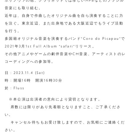
ボサノヴァの他、クラリネットでは珍しいMPBなどのブラジル
音楽にも取り組む。
近年は、自身で作曲したオリジナル曲を自ら演奏することに力
を注ぐ。東京近辺、また出身地である大阪近辺でもライブ活動
を行う。
多国籍オリジナル音楽を演奏するバンド”Coro do Picapau”で
2021年3月1st Full Album “safari”リリース。
その他アニメやゲームの劇伴音楽やCM音楽、アーティストのレ
コーディングへの参加等。
日 : 2023.11.4 (Sat)
時 : 開場16時 開演16時30分
於 : Fluss
※本公演は出演者の意向により貸切となります。
席数には限りがあり先着順となりますこと、ご了承くださ
い。
キャンセル待ちもお受け致しますので、お気軽にご連絡くだ
さい。