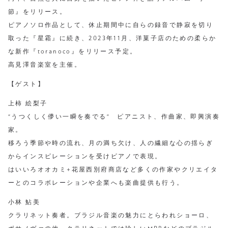
節』をリリース。
ピアノソロ作品として、休止期間中に自らの録音で静寂を切り
取った『星霜』に続き、2023年11月、洋菓子店のための柔らか
な新作『toranoco』をリリース予定。
高見澤音楽室を主催。
【ゲスト】
上柿 絵梨子
“うつくしく儚い一瞬を奏でる” ピアニスト、作曲家、即興演奏
家。
移ろう季節や時の流れ、月の満ち欠け、人の繊細な心の揺らぎ
からインスピレーションを受けピアノで表現。
はいいろオオカミ+花屋西別府商店など多くの作家やクリエイタ
ーとのコラボレーションや企業へも楽曲提供も行う。
小林 鮎美
クラリネット奏者。ブラジル音楽の魅力にとらわれショーロ、