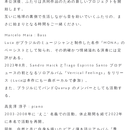
本公演後、ふたりは共同作品のための新しいプロジェクトを開
始します。
互いに地球の裏側で生活しながら音を紡いでいくふたりの、ま
さに始まりとなる時間をご一緒ください。
Marcelo Maia : Bass
Luca がブラジルのミュージシャンと制作した名作『MONA』の
ベーシストとして知られ、その的確かつ情緒溢れる演奏には定
評がある。
2023年8月、Sandro Haick とTiago Espirito Santo プロデ
ュースの初となるソロアルバム『Vertical Feelings』をリリー
ス（Lucaは本作にも一曲ボーカルで参加）。
また、ブラジルにてバンドQuarup のメンバーとしても活動す
る。
高見澤 淳子 : piano
2003-2008年に ‘えこ’ 名義での活動。休止期間を経て2022年
に本名で活動を再開。
同年、自然と共に自身を描いたピアノ弾き語りアルバム『季