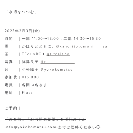
⁡
「水辺をつつむ」
⁡
2023年2月3日(金)
時間 ｜一部 11:00〜13:00 , 二部 14:30〜16:30
香 ｜かほりとともに、
@kahoritotomoni____sari
茶 ｜TEALABO.t
@t.tealabo
写真 ｜祢津良子
@r_____________
音 ｜小松陽子
@yokokomatsu__
参加費｜¥15,000
定員 ｜各回 4名さま
場所 ｜Fluss
⁡
ご予約｜
「お名前」「お時間の希望」を明記のうえ
info@yokokomatsu.com までご連絡ください◯